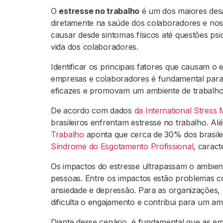
O
estresse no trabalho
é um dos maiores desa
diretamente na saúde dos colaboradores e nos
causar desde sintomas físicos até questões psic
vida dos colaboradores.
Identificar os principais fatores que causam o
empresas e colaboradores é fundamental par
eficazes e promovam um ambiente de trabalh
De acordo com dados
da International Stress
brasileiros enfrentam estresse no trabalho. Al
Trabalho
aponta que cerca de 30% dos brasil
Síndrome do Esgotamento Profissional
, carac
Os impactos do estresse ultrapassam o ambient
pessoas. Entre os impactos estão problemas c
ansiedade e depressão. Para as organizações,
dificulta o engajamento e contribui para um am
Diante desse cenário, é fundamental que as em