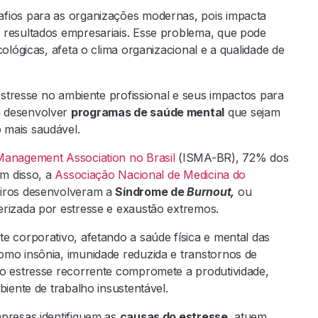
fios para as organizações modernas, pois impacta
 resultados empresariais. Esse problema, que pode
ológicas, afeta o clima organizacional e a qualidade de
 estresse no ambiente profissional e seus impactos para
a desenvolver
programas de saúde mental
que sejam
o mais saudável.
 Management Association no Brasil
(ISMA-BR), 72% dos
ém disso, a
Associação Nacional de Medicina do
eiros desenvolveram a
Síndrome de
Burnout,
ou
terizada por estresse e exaustão extremos.
e corporativo, afetando a saúde física e mental das
omo insônia, imunidade reduzida e transtornos de
 o estresse recorrente compromete a produtividade,
biente de trabalho insustentável.
presas identifiquem as
causas do estresse
, atuem