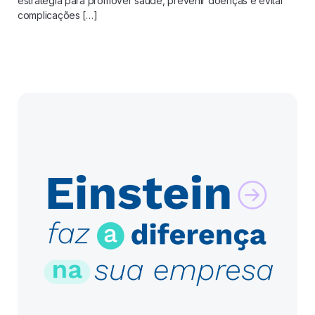
estratégia para promover saúde, prevenir doenças e evitar
complicações […]