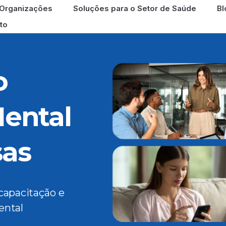
 Organizações
Soluções para o Setor de Saúde
Bl
to
o
ental
sas
capacitação e
ental