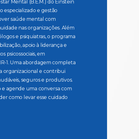
ar Mental (B.E.M.) do Einstein
 especializado e gestão
mover saúde mental com
uidade nas organizações. Além
logos e psiquiatras, o programa
ilização, apoio à liderança e
s psicossociais, em
NR-1. Uma abordagem completa
a organizacional e contribui
udáveis, seguros e produtivos.
o e agende uma conversa com
der como levar esse cuidado