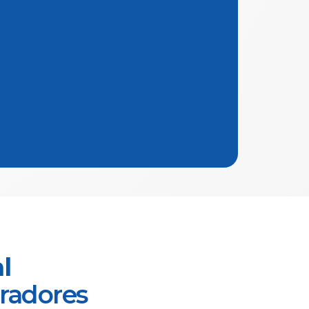
l
oradores