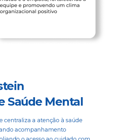
stein
e Saúde Mental
centraliza a atenção à saúde
onando acompanhamento
mpliando o acesso ao cuidado com